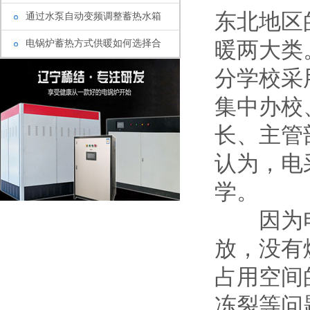
东北地区
通过水泵自动变频调整蓄热水箱
电锅炉蓄热方式供暖如何选择合
暖两大类
分学校采
集中办校
长、主管
认为，电
学。
因为电
放，没有
占用空间
冻裂等问