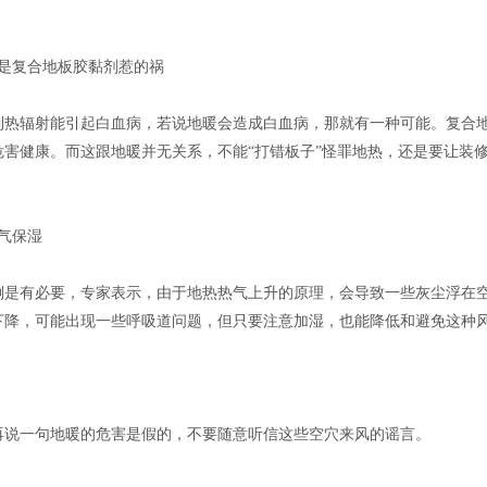
都是复合地板胶黏剂惹的祸
到热辐射能引起白血病，若说地暖会造成白血病，那就有一种可能。复合
危害健康。而这跟地暖并无关系，不能“打错板子”怪罪地热，还是要让装
气保湿
倒是有必要，专家表示，由于地热热气上升的原理，会导致一些灰尘浮在
下降，可能出现一些呼吸道问题，但只要注意加湿，也能降低和避免这种风险
再说一句地暖的危害是假的，不要随意听信这些空穴来风的谣言。