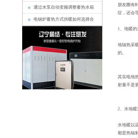
朋友圈有
通过水泵自动变频调整蓄热水箱
症，还会
电锅炉蓄热方式供暖如何选择合
1、地暖
地辐热采
的。
其实电地
射量不是
2、水地
水地暖以
都是热辐