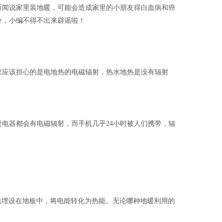
新闻说家里装地暖，可能会造成家里的小朋友得白血病和癌
分，小编不得不出来辟谣啦！
家应该担心的是电地热的电磁辐射，热水地热是没有辐射
电器都会有电磁辐射，而手机几乎24小时被人们携带，辐
缆埋设在地板中，将电能转化为热能。无论哪种地暖利用的