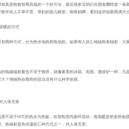
时候真是检验智商高低的一个好方法，最近很多宝妈们在朋友圈转发一条
导致年轻人不孕不育、孕妇的胎儿畸形。唉呀妈啊，看到这些假新闻满天
的采暖的方式
暖有两种方式，分为热水地热和电地热。如果有人担心地辐热有辐射，大
热的电磁辐射量也不至于致癌，就像家里的冰箱、电视、微波炉一样，凡是
更大？地辐热会致癌的说法没有什么科学依据。
暖对人体无害
温度不高于60℃的热水为热媒，在加热管内循环流动，电地暖是把发热电
射。热辐射是热传递的三种方式之一，对人体无害。