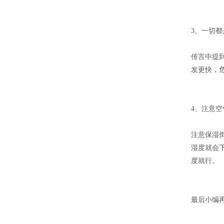
3、一切
传言中提
发更快，
4、注意空
注意保湿
湿度就会
度就行。
最后小编