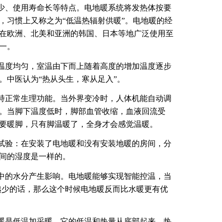
少、使用寿命长等特点。电地暖系统将发热体按要
，习惯上又称之为“低温热辐射供暖”。电地暖的经
在欧洲、北美和亚洲的韩国、日本等地广泛使用至
一。
温度均匀，室温由下而上随着高度的增加温度逐步
。中医认为“热从头生，寒从足入”。
持正常生理功能。当外界变冷时，人体机能自动调
。当脚下温度低时，脚部血管收缩，血液回流受
要暖脚，只有脚温暖了，全身才会感觉温暖。
试验：在安装了电地暖和没有安装地暖的房间，分
间的湿度是一样的。
中的水分产生影响。电地暖能够实现智能控温，当
越少的话，那么这个时候电地暖反而比水暖更有优
暖是低温加采暖，它的低温和热量从底部起来，热