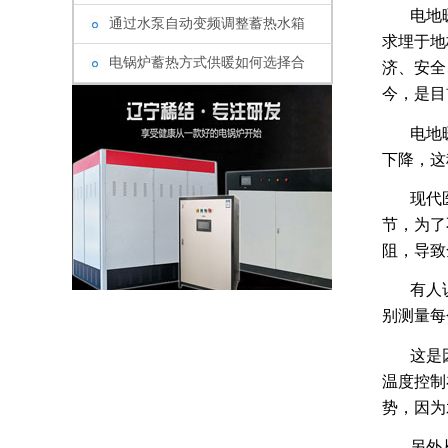
电地
通过水泵自动变频调整蓄热水箱
求埋于地
电锅炉蓄热方式供暖如何选择合
济、安全
今，是目
电地
下降，这
现代
节，为了
阻，导致
有人
别测量每
这是
温度控制
势，因为
另外