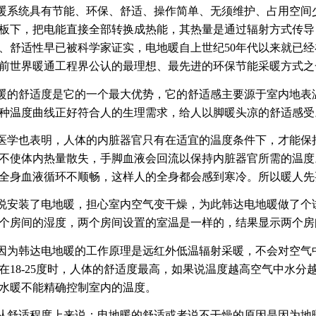
暖系统具有节能、环保、舒适、操作简单、无须维护、占用空间
板下，把电能直接全部转换成热能，其热量是通过辐射方式传导
、舒适性早已被科学家证实，电地暖自上世纪
50
年代以来就已经
前世界暖通工程界公认的最理想、最先进的环保节能采暖方式之
暖的舒适度是它的一个最大优势，它的舒适感主要源于室内地表
种温度曲线正好符合人的生理需求，给人以脚暖头凉的舒适感受
医学也表明，人体的内脏器官只有在适宜的温度条件下，才能保
不使体内热量散失，手脚血液会回流以保持内脏器官所需的温度
全身血液循环不顺畅，这样人的全身都会感到寒冷。所以暖人先
说安装了电地暖，担心室内空气变干燥，为此韩达电地暖做了个
个房间的湿度，两个房间设置的室温是一样的，结果显示两个房
因为韩达电地暖的工作原理是远红外低温辐射采暖，不会对空气
在
18-25
度时，人体的舒适度最高，如果说温度越高空气中水分
水暖不能精确控制室内的温度。
从舒适程度上来说：电地暖的舒适或者说不干燥的原因是因为地