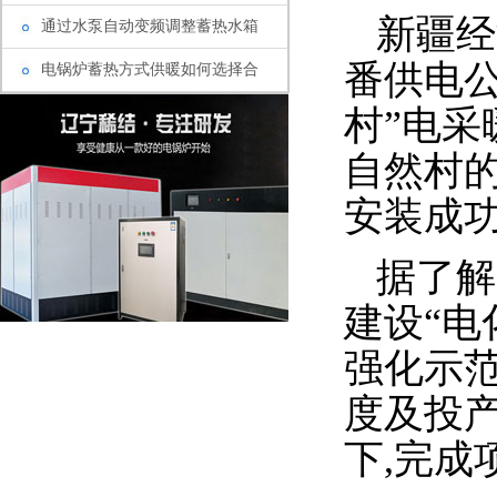
新疆经
通过水泵自动变频调整蓄热水箱
番供电
电锅炉蓄热方式供暖如何选择合
村”电
自然村
安装成
据了解
建设“电
强化示
度及投
下
,
完成